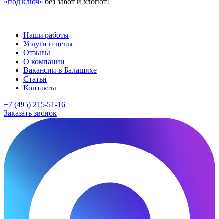
«под ключ»
без забот и хлопот!
Наши работы
Услуги и цены
Отзывы
О компании
Вакансии в Балашихе
Статьи
Контакты
+7 (495) 215-51-16
Заказать звонок