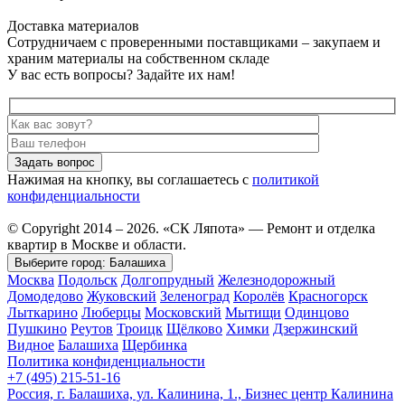
Доставка материалов
Сотрудничаем с проверенными поставщиками – закупаем и
храним материалы на собственном складе
У вас есть вопросы? Задайте их нам!
Задать вопрос
Нажимая на кнопку, вы соглашаетесь с
политикой
конфиденциальности
© Copyright 2014 – 2026. «СК Ляпота» — Ремонт и отделка
квартир в Москве и области.
Выберите город:
Балашиха
Москва
Подольск
Долгопрудный
Железнодорожный
Домодедово
Жуковский
Зеленоград
Королёв
Красногорск
Лыткарино
Люберцы
Московский
Мытищи
Одинцово
Пушкино
Реутов
Троицк
Щёлково
Химки
Дзержинский
Видное
Балашиха
Щербинка
Политика конфиденциальности
+7 (495) 215-51-16
Россия, г. Балашиха, ул. Калинина, 1., Бизнес центр Калинина