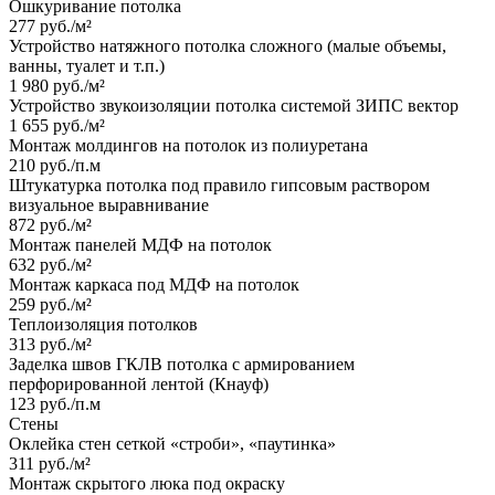
Ошкуривание потолка
277 руб./м²
Устройство натяжного потолка сложного (малые объемы,
ванны, туалет и т.п.)
1 980 руб./м²
Устройство звукоизоляции потолка системой ЗИПС вектор
1 655 руб./м²
Монтаж молдингов на потолок из полиуретана
210 руб./п.м
Штукатурка потолка под правило гипсовым раствором
визуальное выравнивание
872 руб./м²
Монтаж панелей МДФ на потолок
632 руб./м²
Монтаж каркаса под МДФ на потолок
259 руб./м²
Теплоизоляция потолков
313 руб./м²
Заделка швов ГКЛВ потолка с армированием
перфорированной лентой (Кнауф)
123 руб./п.м
Стены
Оклейка стен сеткой «строби», «паутинка»
311 руб./м²
Монтаж скрытого люка под окраску