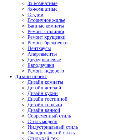
3х-комнатные
4х-комнатные
Студии
Вторичное жильё
Ванные комнаты
Ремонт сталинки
Ремонт хрущевки
Ремонт брежневки
Пентхаусы
Апартаменты
Двухуровневые
Евродвушки
Ремонт недорого
Дизайн проект
Дизайн комнаты
Дизайн детской
Дизайн кухни
Дизайн гостинной
Дизайн спальни
Дизайн ванной
Современный стиль
Стиль модерн
Индустриальный стиль
Скандинавский стиль
Стиль хай-тек