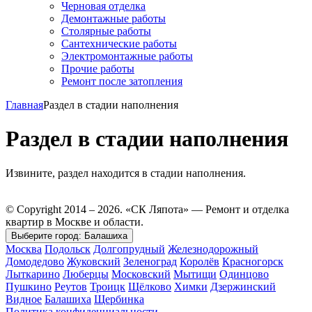
Черновая отделка
Демонтажные работы
Столярные работы
Сантехнические работы
Электромонтажные работы
Прочие работы
Ремонт после затопления
Главная
Раздел в стадии наполнения
Раздел в стадии наполнения
Извините, раздел находится в стадии наполнения.
© Copyright 2014 – 2026. «СК Ляпота» — Ремонт и отделка
квартир в Москве и области.
Выберите город:
Балашиха
Москва
Подольск
Долгопрудный
Железнодорожный
Домодедово
Жуковский
Зеленоград
Королёв
Красногорск
Лыткарино
Люберцы
Московский
Мытищи
Одинцово
Пушкино
Реутов
Троицк
Щёлково
Химки
Дзержинский
Видное
Балашиха
Щербинка
Политика конфиденциальности