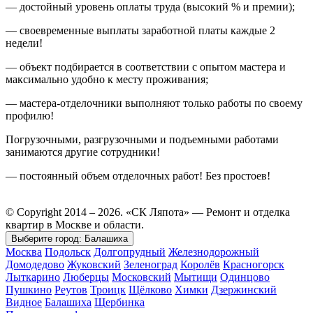
— достойный уровень оплаты труда (высокий % и премии);
— своевременные выплаты заработной платы каждые 2
недели!
— объект подбирается в соответствии с опытом мастера и
максимально удобно к месту проживания;
— мастера-отделочники выполняют только работы по своему
профилю!
Погрузочными, разгрузочными и подъемными работами
занимаются другие сотрудники!
— постоянный объем отделочных работ! Без простоев!
© Copyright 2014 – 2026. «СК Ляпота» — Ремонт и отделка
квартир в Москве и области.
Выберите город:
Балашиха
Москва
Подольск
Долгопрудный
Железнодорожный
Домодедово
Жуковский
Зеленоград
Королёв
Красногорск
Лыткарино
Люберцы
Московский
Мытищи
Одинцово
Пушкино
Реутов
Троицк
Щёлково
Химки
Дзержинский
Видное
Балашиха
Щербинка